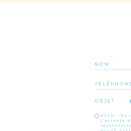
OBJET
RGPD : En 
j'accepte 
recontacte
Aucun autr