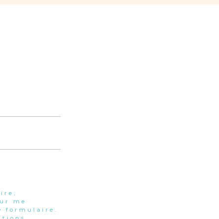
ire,
our me
 formulaire.
tions.