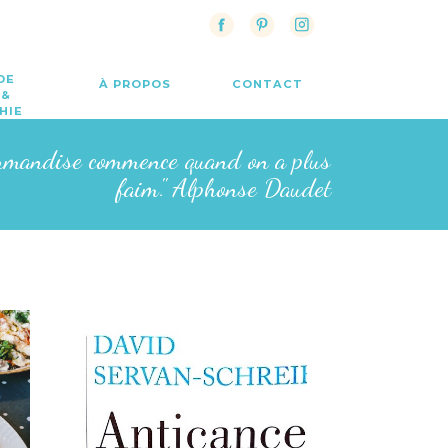
DE
À PROPOS
CONTACT
 &
HIE
rmandise commence quand on a plus
faim." Alphonse Daudet