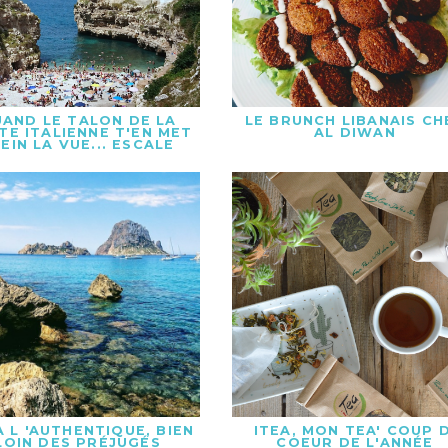
AND LE TALON DE LA
LE BRUNCH LIBANAIS CH
TE ITALIENNE T'EN MET
AL DIWAN
EIN LA VUE... ESCALE
DANS LES POUILLES
A L 'AUTHENTIQUE, BIEN
ITEA, MON TEA' COUP D
LOIN DES PRÉJUGÉS
COEUR DE L'ANNÉE