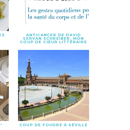
EZ
ANTICANCER DE DAVID
SERVAN SCHREIBER, MON
COUP DE CŒUR LITTÉRAIRE
'
COUP DE FOUDRE À SÉVILLE