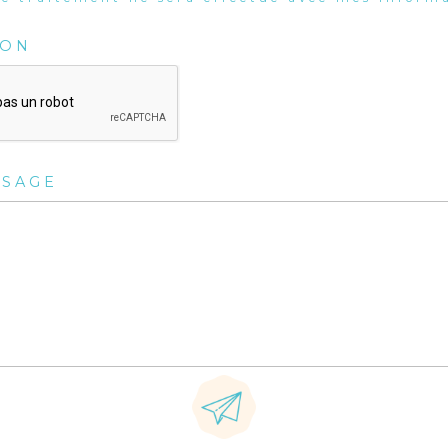
ION
SSAGE