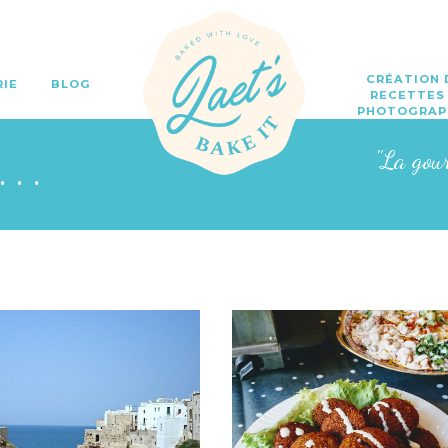
CRÉATION 
RIE
BLOG
RECETTES
PHOTOGRAP
o...
"La gou