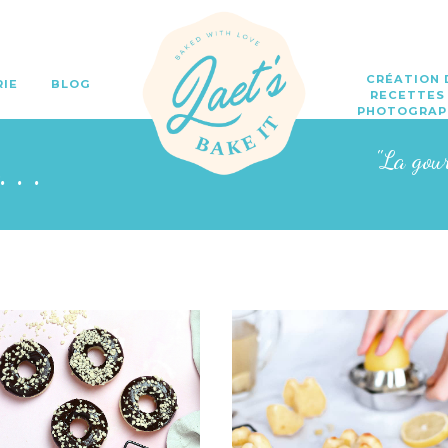
CRÉATION 
RIE
BLOG
RECETTES
PHOTOGRAP
o...
"La gou