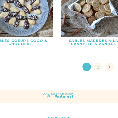
BLÉS COEURS COCO &
SABLÉS MARBRÉS À L
CHOCOLAT
CANNELLE & VANILLE
1
2
LAET'S BAKE IT & INSTAGRAM
Pinterest