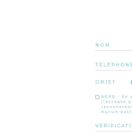
OBJET
RGPD : En 
j'accepte 
recontacte
Aucun autr
VÉRIFICAT