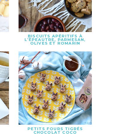
BISCUITS APÉRITIFS À
L’ÉPEAUTRE, PARMESAN,
OLIVES ET ROMARIN
S
PETITS FOURS TIGRÉS
,
CHOCOLAT COCO