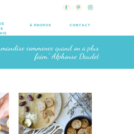
DE
À PROPOS
CONTACT
 &
HIE
rmandise commence quand on a plus
faim." Alphonse Daudet