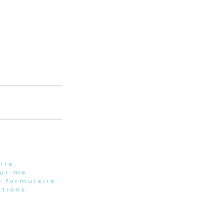
ire,
our me
 formulaire.
tions.