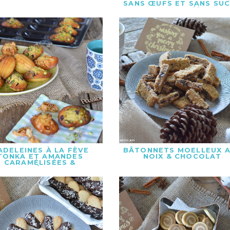
SANS ŒUFS ET SANS SU
AJOUTÉ)
ADELEINES À LA FÈVE
BÂTONNETS MOELLEUX 
TONKA ET AMANDES
NOIX & CHOCOLAT
CARAMÉLISÉES &
ELEINES À LA PISTACHE