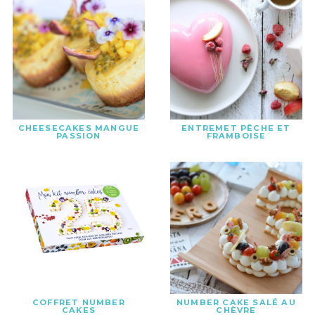
CHEESECAKES MANGUE
ENTREMET PÊCHE ET
PASSION
FRAMBOISE
COFFRET NUMBER
NUMBER CAKE SALÉ AU
CAKES
CHÈVRE