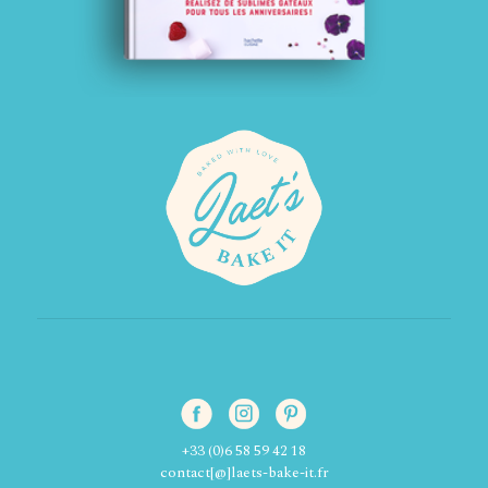
+33 (0)6 58 59 42 18
contact[@]laets-bake-it.fr