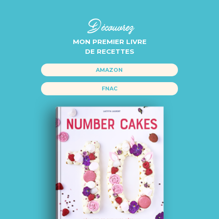
Découvrez
MON PREMIER LIVRE
DE RECETTES
AMAZON
FNAC